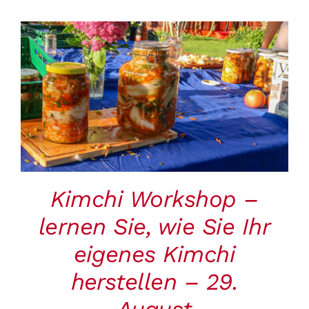
Warenkorb
BUCHEN
/
DETAILS
Kimchi Workshop –
lernen Sie, wie Sie Ihr
eigenes Kimchi
herstellen – 29.