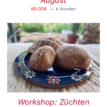
August
65.00
€
6 Stunden
BUCHEN
/
DETAILS
Workshop: Züchten