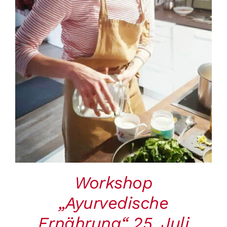
BUCHEN
/
DETAILS
Workshop
„Ayurvedische
Ernährung“ 25. Juli