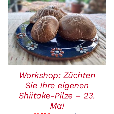
BUCHEN
/
DETAILS
Workshop: Züchten
Sie Ihre eigenen
Shiitake-Pilze – 23.
Mai