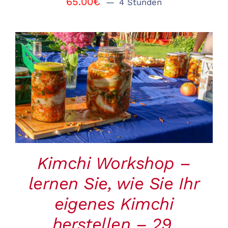
65.00
€
4 Stunden
BUCHEN
/
DETAILS
Kimchi Workshop –
lernen Sie, wie Sie Ihr
eigenes Kimchi
herstellen – 29.