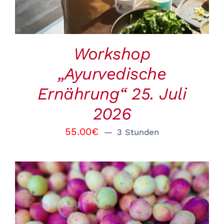
Workshop
„Ayurvedische
Ernährung“ 25. Juli
2026
55.00
€
3 Stunden