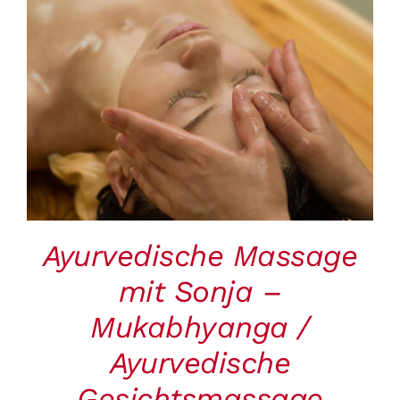
BUCHEN
/
DETAILS
Ayurvedische Massage
mit Sonja –
Mukabhyanga /
Ayurvedische
Gesichtsmassage