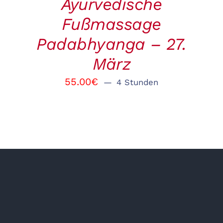
Ayurvedische
Fußmassage
Padabhyanga – 27.
März
55.00
€
4 Stunden