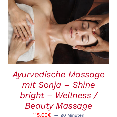
BUCHEN
/
DETAILS
Ayurvedische Massage
mit Sonja – Shine
bright – Wellness /
Beauty Massage
115.00
€
90 Minuten