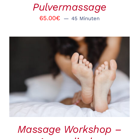
Pulvermassage
65.00
€
45 Minuten
BUCHEN
/
DETAILS
Massage Workshop –