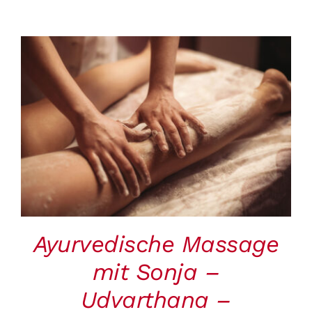
BUCHEN
/
DETAILS
Ayurvedische Massage
mit Sonja –
Udvarthana –