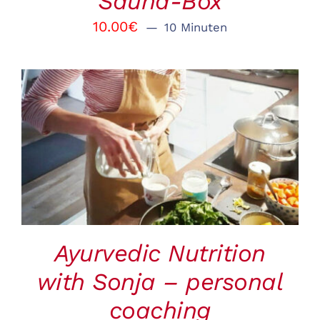
Sauna-Box
10.00
€
10 Minuten
BUCHEN
/
DETAILS
Ayurvedic Nutrition
with Sonja – personal
coaching