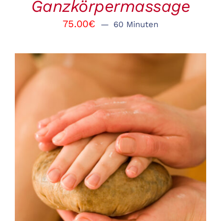
Ganzkörpermassage
75.00
€
60 Minuten
BUCHEN
/
DETAILS