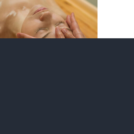
RÉSERVER
/
QUICK
VIEW
Massage
ayurvédique avec
Sonja –
Mukabhyanga /
Massage