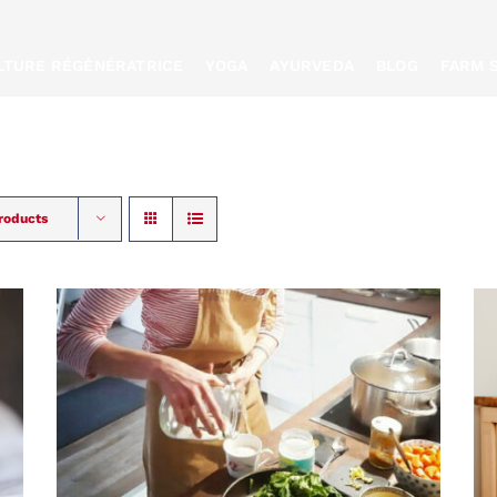
ULTURE RÉGÉNÉRATRICE
YOGA
AYURVEDA
BLOG
FARM 
roducts
RÉSERVER
/
QUICK
VIEW