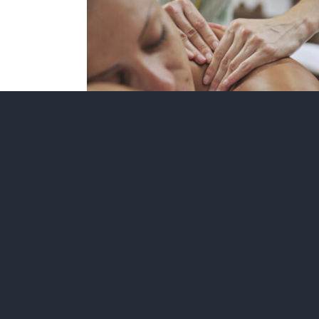
RÉSERVER
/
QUICK
VIEW
Massage
ayurvédique avec
Sonja – Abhyang
massage du corp
entier