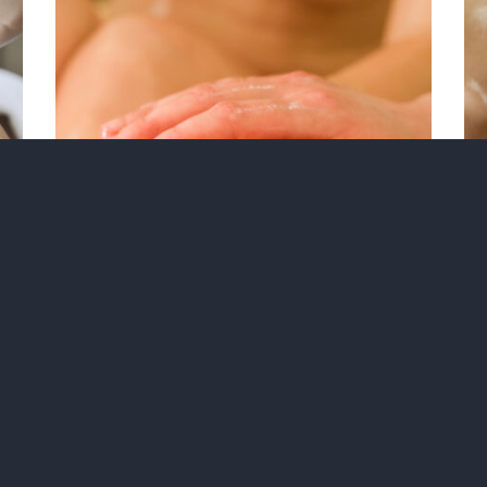
RÉSERVER
/
QUICK
VIEW
a
s