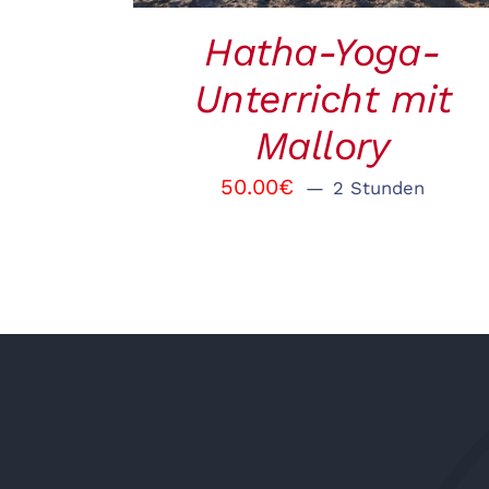
Hatha-Yoga-
Unterricht mit
Mallory
50.00
€
2 Stunden