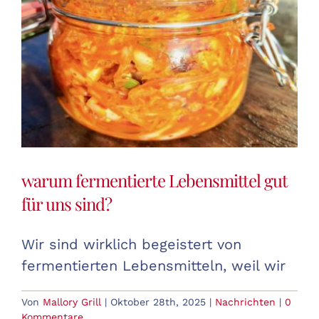
warum fermentierte Lebensmittel gut
für uns sind?
Wir sind wirklich begeistert von
fermentierten Lebensmitteln, weil wir
Von
Mallory Grill
|
Oktober 28th, 2025
|
Nachrichten
|
0
Kommentare