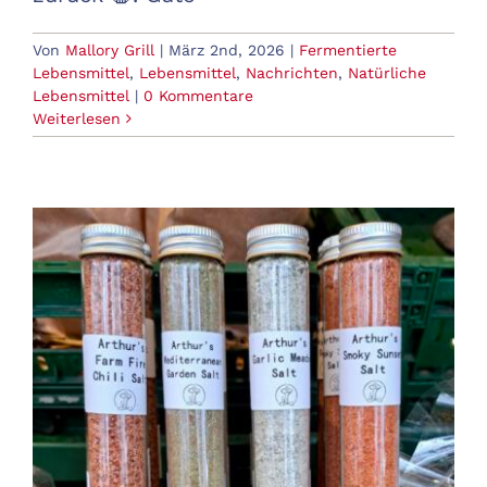
Von
Mallory Grill
|
März 2nd, 2026
|
Fermentierte
Lebensmittel
,
Lebensmittel
,
Nachrichten
,
Natürliche
Lebensmittel
|
0 Kommentare
Weiterlesen