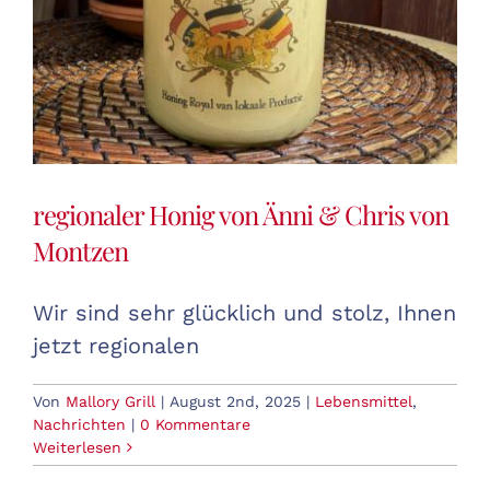
regionaler Honig von Änni & Chris von
Montzen
Wir sind sehr glücklich und stolz, Ihnen
jetzt regionalen
Von
Mallory Grill
|
August 2nd, 2025
|
Lebensmittel
,
Nachrichten
|
0 Kommentare
Weiterlesen