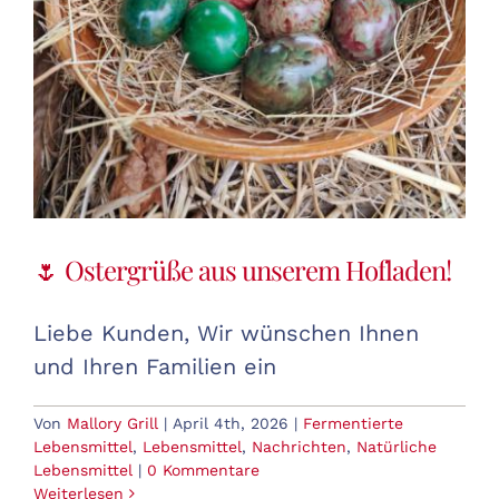
🌷 Ostergrüße aus unserem Hofladen!
Liebe Kunden, Wir wünschen Ihnen
und Ihren Familien ein
Von
Mallory Grill
|
April 4th, 2026
|
Fermentierte
Lebensmittel
,
Lebensmittel
,
Nachrichten
,
Natürliche
Lebensmittel
|
0 Kommentare
Weiterlesen