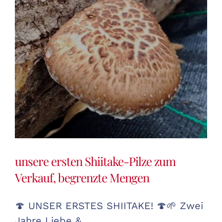
unsere ersten Shiitake-Pilze zum
Verkauf, begrenzte Mengen
🍄 UNSER ERSTES SHIITAKE! 🍄🌱 Zwei
Jahre Liebe &