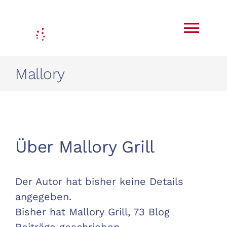
Zum
Inhalt
Togg
springen
Navi
Mallory
Regenerative Landwirtschaft
Yoga
Ayurveda
Hofladen
Über
Mallory Grill
Blog
Was ist wann?
Der Autor hat bisher keine Details
Kontakt
angegeben.
Bisher hat Mallory Grill, 73 Blog
Mein Konto