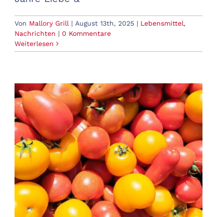
Von
Mallory Grill
|
August 13th, 2025
|
Lebensmittel
,
Nachrichten
|
0 Kommentare
Weiterlesen