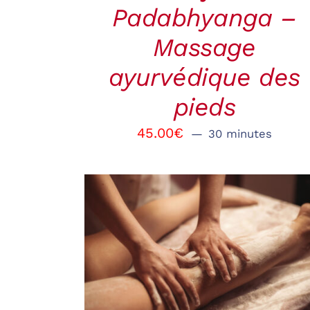
Padabhyanga –
Massage
ayurvédique des
pieds
45.00
€
30 minutes
RÉSERVER
/
QUICK
VIEW