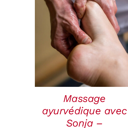
RÉSERVER
/
QUICK
VIEW
Massage
ayurvédique avec
Sonja –