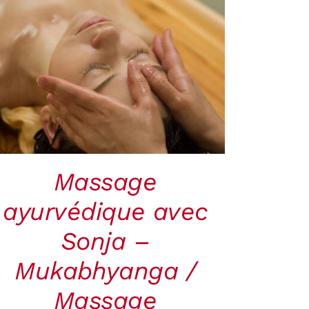
RÉSERVER
/
QUICK
VIEW
Massage
ayurvédique avec
Sonja –
Mukabhyanga /
Massage