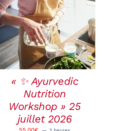
RÉSERVER
/
QUICK
VIEW
« ✨ Ayurvedic
Nutrition
Workshop » 25
juillet 2026
55.00
€
3 heures