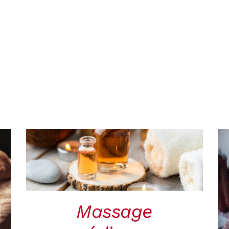
RÉSERVER
/
QUICK
VIEW
Massage