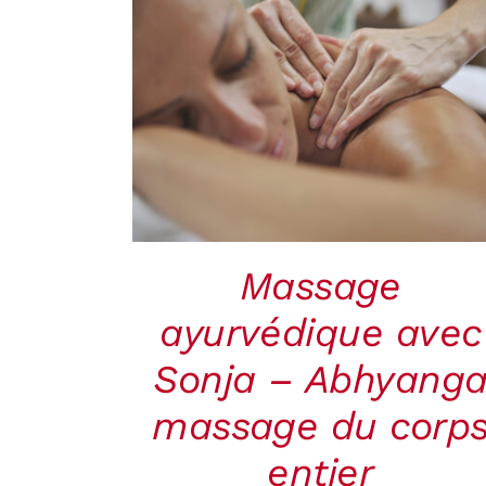
RÉSERVER
/
QUICK
VIEW
Massage
ayurvédique avec
Sonja – Abhyang
massage du corp
entier