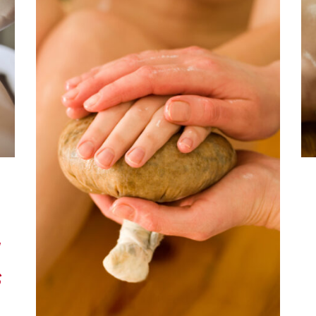
RÉSERVER
/
QUICK
VIEW
a
s