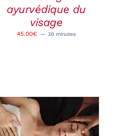
ayurvédique du
visage
45.00
€
30 minutes
RÉSERVER
/
QUICK