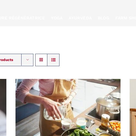
TURE RÉGÉNÉRATRICE
YOGA
AYURVEDA
BLOG
FARM SH
roducts
RÉSERVER
/
QUICK
VIEW