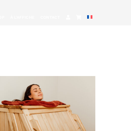
OP
À L’AFFICHE
CONTACT
RÉSERVER
/
QUICK
VIEW