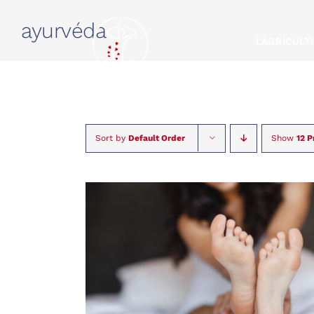
Skip
ayurvéda
to
L’AGRICUL
content
Sort by
Default Order
Show
12 P
RÉSERVER
/
QUICK
VIEW