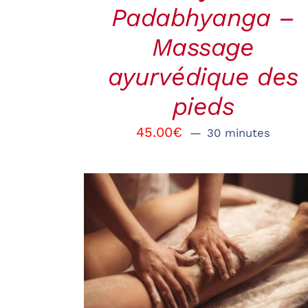
Padabhyanga –
Massage
ayurvédique des
pieds
45.00
€
30 minutes
RÉSERVER
/
QUICK
VIEW