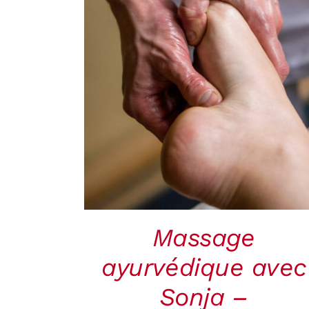
RÉSERVER
/
QUICK
VIEW
Massage
ayurvédique avec
Sonja –