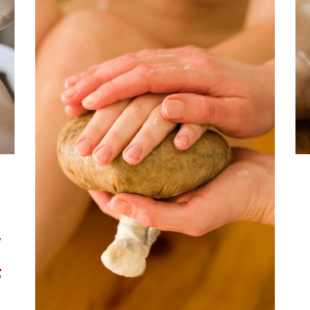
RÉSERVER
/
QUICK
VIEW
a
s