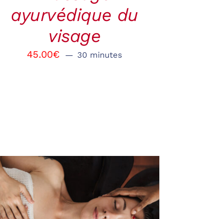
ayurvédique du
visage
45.00
€
30 minutes
RÉSERVER
/
QUICK