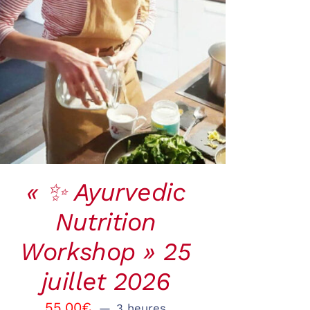
RÉSERVER
/
QUICK
VIEW
« ✨ Ayurvedic
Nutrition
Workshop » 25
juillet 2026
55.00
€
3 heures