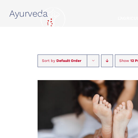
Skip
Ayurveda
to
L’AGRIC
content
Sort by
Default Order
Show
12 P
RÉSERVER
/
QUICK
VIEW