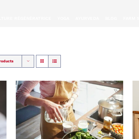
ULTURE RÉGÉNÉRATRICE
YOGA
AYURVEDA
BLOG
FARM 
roducts
RÉSERVER
/
QUICK
VIEW