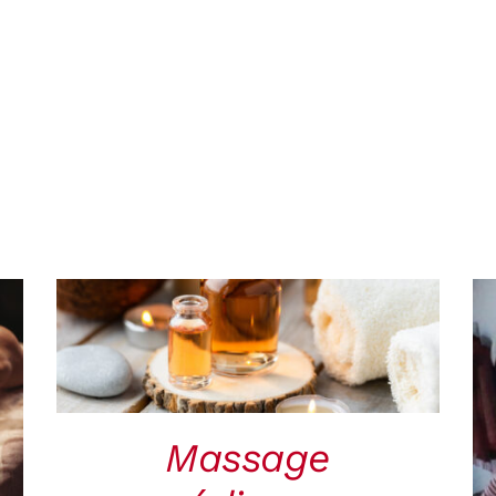
RÉSERVER
/
QUICK
VIEW
Massage