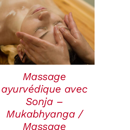
RÉSERVER
/
QUICK
VIEW
Massage
ayurvédique avec
Sonja –
Mukabhyanga /
Massage