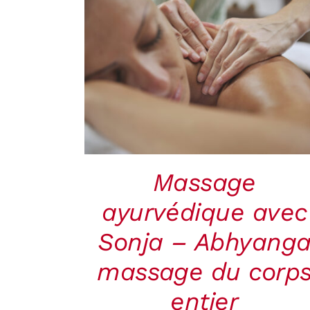
RÉSERVER
/
QUICK
VIEW
Massage
ayurvédique avec
Sonja – Abhyang
massage du corp
entier