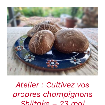
Panier
RÉSERVER
/
DETAILS
Atelier : Cultivez vos
propres champignons
Shiitake – 23 mai