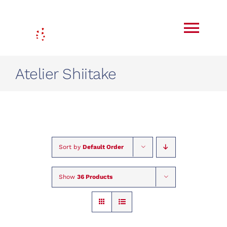
Skip
to
Togg
content
Navi
Atelier Shiitake
L’agriculture régénératrice
Yoga
Ayurveda
Blog
Sort by
Default Order
Farm Shop
À L’affiche
Show
36 Products
Contact
Mon compte