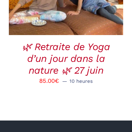
DETAILS
🌿 Retraite de Yoga
d’un jour dans la
nature 🌿 27 juin
85.00
€
10 heures